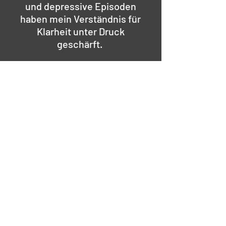
und depressive Episoden
haben mein Verständnis für
Klarheit unter Druck
geschärft.
Heute bringe ich Ordnung ins
Denken. Damit
Entscheidungen wieder
tragfähig werden.
GESPRÄCHSTERMIN VEREINBAREN