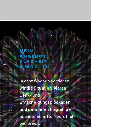
Mein
ANGEBOt:
Klarheit in
8 Wochen
In acht Wochen sortieren
wir die Situation, klären
Denk- und
Entscheidungsblockaden
und definieren tragfähige
nächste Schritte – beruflich
wie privat.