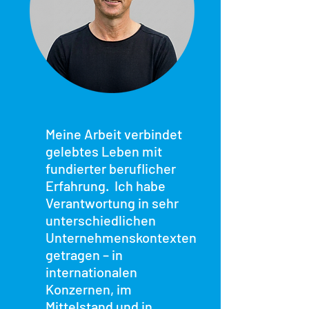
Meine Arbeit verbindet
gelebtes Leben mit
fundierter beruflicher
Erfahrung. Ich habe
Verantwortung in sehr
unterschiedlichen
Unternehmenskontexten
getragen – in
internationalen
Konzernen, im
Mittelstand und in